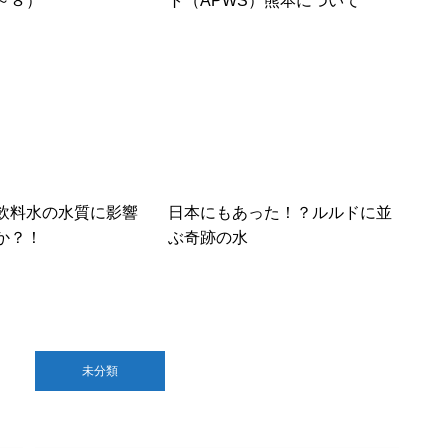
～８）
ト（APWS）熊本について
飲料水の水質に影響
日本にもあった！？ルルドに並
か？！
ぶ奇跡の水
未分類