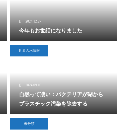
2024.12.27
今年もお世話になりました
世界の水情報
2024.09.10
自然って凄い：バクテリアが湖から
プラスチック汚染を除去する
未分類