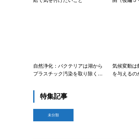
給で気を付けたいこと
由（後編５
自然浄化：バクテリアは湖から
気候変動は
プラスチック汚染を取り除くこ
を与えるの
とができる？！
特集記事
未分類